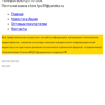
Телефон 8(4012)770-006
Почта магазина store.tps39@yandex.ru
Главная
Новости и Акции
Оптовым покупателям
Контакты
Вся представленная на данном на сайте информация, касающиеся технических
характеристик , наличие на складе, наличие товаров носит информационный
характер и ни при каких условиях не считается публичной офертой , определяемой
положениями Статьи 437(2) Гражданского кодекса РФ