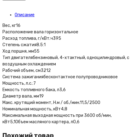
Описание
Вес, кг16
Расположение вала горизонтальное
Расход топлива, г/кВт.ч395
Степень сжатия8.5:1
Ход поршня, мм55
Тип двигателябензиновый, 4-хтактный, одноцилиндровый, с
воздушным охлаждением
Рабочий объем, см3212
Система зажиганиябесконтактное полупроводниковое
Мощность, л.с.:7
Емкость топливного бака, л3,6
Диаметр вала, мм19
Макc. крутящий момент, Н.м / об./мин.11,5/2500
Номинальная мощность, кВт4,8
Максимальная выходная мощность при 3600 об/мин,
кВт5,1Объем масляного картера, л0,6
Похожий товар