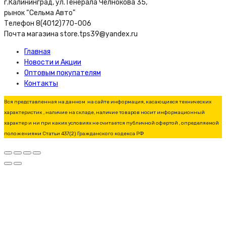
г.Калининград, ул. Генерала Челнокова 35,
рынок “Сельма Авто”
Телефон 8(4012)770-006
Почта магазина store.tps39@yandex.ru
Главная
Новости и Акции
Оптовым покупателям
Контакты
Вся представленная на данном на сайте информация, касающиеся технических
характеристик , наличие на складе, наличие товаров носит информационный
характер и ни при каких условиях не считается публичной офертой , определяемой
положениями Статьи 437(2) Гражданского кодекса РФ